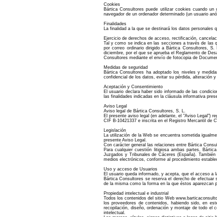
Cookies
Bártica Consultores puede utilizar cookies cuando un 
navegador de un ordenador determinado (un usuario anóni
Finalidades
La finalidad a la que se destinará los datos personales
Ejercicio de derechos de acceso, rectificación, cancelac
Tal y como se indica en las secciones a través de las q
por correo ordinario dirigido a Bártica Consultores,
diciembre, por el que se aprueba el Reglamento de Desa
Consultores mediante el envío de fotocopia de Document
Medidas de seguridad
Bártica Consultores ha adoptado los niveles y medida
confidencial de los datos, evitar su pérdida, alteración 
Aceptación y Consentimiento
El usuario declara haber sido informado de las condici
las finalidades indicadas en la cláusula informativa pr
Aviso Legal
Aviso legal de Bártica Consultores, S. L.
El presente aviso legal (en adelante, el "Aviso Legal") 
CIF B-10421337 e inscrita en el Registro Mercantil de Cá
Legislación
La utilización de la Web se encuentra sometida igualme
presente Aviso Legal.
Con carácter general las relaciones entre Bártica Consu
Para cualquier cuestión litigiosa ambas partes, Bárti
Juzgados y Tribunales de Cáceres (España). También p
medios electrónicos, conforme al procedimiento estable
Uso y acceso de Usuarios
El usuario queda informado, y acepta, que el acceso a 
Bártica Consultores se reserva el derecho de efectuar 
de la misma como la forma en la que éstos aparezcan p
Propiedad intelectual e industrial
Todos los contenidos del sitio Web www.barticaconsultor
los proveedores de contenidos, habiendo sido, en este
recopilación, diseño, ordenación y montaje de todo el 
intelectual.