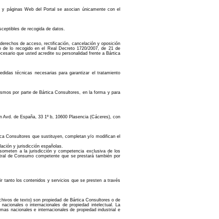
os y páginas Web del Portal se asocian únicamente con el
sceptibles de recogida de datos.
 derechos de acceso, rectificación, cancelación y oposición
to de lo recogido en el Real Decreto 1720/2007, de 21 de
esario que usted acredite su personalidad frente a Bártica
didas técnicas necesarias para garantizar el tratamiento
ismos por parte de Bártica Consultores, en la forma y para
l en Avd. de España, 33 1º b, 10600 Plasencia (Cáceres), con
ica Consultores que sustituyen, completan y/o modifican el
ación y jurisdicción españolas.
 someten a la jurisdicción y competencia exclusiva de los
bitral de Consumo competente que se prestará también por
r tanto los contenidos y servicios que se presten a través
rchivos de texto) son propiedad de Bártica Consultores o de
acionales o internacionales de propiedad intelectual. La
mas nacionales e internacionales de propiedad industrial e