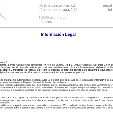
bártica consultores s.l.
email
c/ picos de europa, 1 1º
tel |
c
10600 plasencia
al Estate Company
cáceres
Información Legal
tores S.L.
delante, Bártica Consultores) domiciliada en Avd. de España, 33 1ºB, 10600 Plasencia (Cáceres) y con di
a de protección de datos de carácter personal para que determinen, libre y voluntariamente, si desean facili
Bártica Consultores se reserva el derecho a modificar la presente política para adaptarla a novedades le
ágina los cambios introducidos con razonable antelación a su puesta en práctica.
 de tratamiento automatizado e incorporados al Fichero que se detalla en el clausulado informativo de 
ncuentra inscrito en el Registro General de Protección de Datos.
rsos técnicos adecuados para que, con carácter previo, puedan acceder a este aviso sobre la Política de P
tratamiento automatizado de sus datos personales. Salvo en los campos en que se indique lo contrario, 
una merma en la calidad o cantidad de los servicios correspondientes, a menos que se indique otra cosa.
 de la exactitud, vigencia y autenticidad de los datos personales facilitados, y se comprometen a mantene
s informaciones que no sean de elaboración propia y de las que se indique otra fuente, por lo que tamp
formación.
modificar o eliminar la información contenida en sus páginas Web pudiendo incluso limitar o no permitir el a
te cualquier daño o perjuicio que pudiera sufrir el usuario como consecuencia de errores, defectos u omis