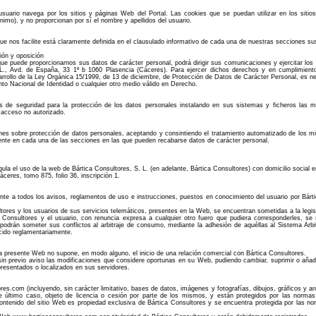
usuario navega por los sitios y páginas Web del Portal. Las cookies que se puedan utilizar en los siti
mo), y no proporcionan por sí el nombre y apellidos del usuario.
 que nos facilite está claramente definida en el clausulado informativo de cada una de nuestras secciones su
ión y oposición
ue puede proporcionarnos sus datos de carácter personal, podrá dirigir sus comunicaciones y ejercitar los
 S. L., Avd. de España, 33 1º b 1060 Plasencia (Cáceres). Para ejercer dichos derechos y en cumplimien
rrollo de la Ley Orgánica 15/1999, de 13 de diciembre, de Protección de Datos de Carácter Personal, es nec
o Nacional de Identidad o cualquier otro medio válido en Derecho.
s de seguridad para la protección de los datos personales instalando en sus sistemas y ficheros las me
y acceso no autorizado.
ones sobre protección de datos personales, aceptando y consintiendo el tratamiento automatizado de los m
esente en cada una de las secciones en las que pueden recabarse datos de carácter personal.
regula el uso de la web de Bártica Consultores, S. L. (en adelante, Bártica Consultores) con domicilio socia
ceres, tomo 875, folio 36, inscripción 1.
nte a todos los avisos, reglamentos de uso e instrucciones, puestos en conocimiento del usuario por Bárt
ltores y los usuarios de sus servicios telemáticos, presentes en la Web, se encuentran sometidas a la legisl
ca Consultores y el usuario, con renuncia expresa a cualquier otro fuero que pudiera corresponderles, se
odrán someter sus conflictos al arbitraje de consumo, mediante la adhesión de aquéllas al Sistema Ar
cido reglamentariamente.
la presente Web no supone, en modo alguno, el inicio de una relación comercial con Bártica Consultores.
sin previo aviso las modificaciones que considere oportunas en su Web, pudiendo cambiar, suprimir o añadi
resentados o localizados en sus servidores.
es.com (incluyendo, sin carácter limitativo, bases de datos, imágenes y fotografías, dibujos, gráficos y a
 último caso, objeto de licencia o cesión por parte de los mismos, y están protegidos por las normas n
contenido del sitio Web es propiedad exclusiva de Bártica Consultores y se encuentra protegida por las nor