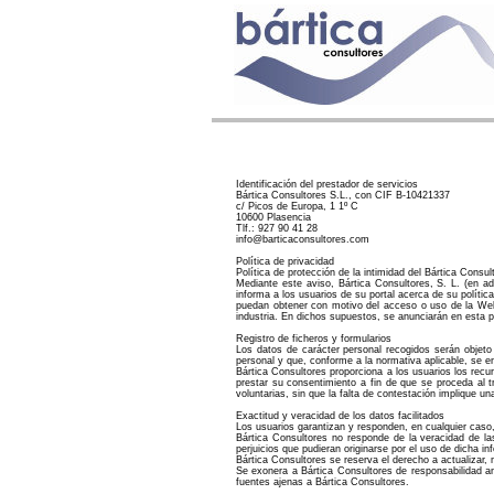
Re
Identificación del prestador de servicios
Bártica Consultores S.L., con CIF B-10421337
c/ Picos de Europa, 1 1º C
10600 Plasencia
Tlf.: 927 90 41 28
info@barticaconsultores.com
Política de privacidad
Política de protección de la intimidad del Bártica Consul
Mediante este aviso, Bártica Consultores, S. L. (en a
informa a los usuarios de su portal acerca de su polític
puedan obtener con motivo del acceso o uso de la Web. 
industria. En dichos supuestos, se anunciarán en esta p
Registro de ficheros y formularios
Los datos de carácter personal recogidos serán objeto
personal y que, conforme a la normativa aplicable, se e
Bártica Consultores proporciona a los usuarios los recu
prestar su consentimiento a fin de que se proceda al 
voluntarias, sin que la falta de contestación implique 
Exactitud y veracidad de los datos facilitados
Los usuarios garantizan y responden, en cualquier caso,
Bártica Consultores no responde de la veracidad de la
perjuicios que pudieran originarse por el uso de dicha in
Bártica Consultores se reserva el derecho a actualizar, 
Se exonera a Bártica Consultores de responsabilidad an
fuentes ajenas a Bártica Consultores.