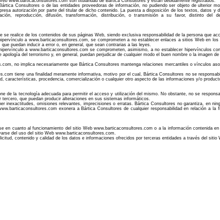
o Web www.barticaconsultores.com son titularidad de Bártica Consultores y están debidamente registrados.
Bártica Consultores o de las entidades proveedoras de información, no pudiendo ser objeto de ulterior modi
presa autorización por parte del titular de dicho contenido. La puesta a disposición de los textos, datos y 
ción, reproducción, difusión, transformación, distribución, o transmisión a su favor, distinto del
e se realice de los contenidos de sus páginas Web, siendo exclusiva responsabilidad de la persona que acced
 hipervínculo a www.barticaconsultores.com, se comprometen a no establecer enlaces a sitios Web en los 
, que puedan inducir a error o, en general, que sean contrarias a las leyes.
n hipervínculo a www.barticaconsultores.com se comprometen, asimismo, a no establecer hipervínculos co
e apología del terrorismo y, en general, puedan perjudicar de cualquier modo el buen nombre o la imagen de
s.com, no implica necesariamente que Bártica Consultores mantenga relaciones mercantiles o vínculos asocia
.com tiene una finalidad meramente informativa, motivo por el cual, Bártica Consultores no se responsabil
dad, características, procedencia, comercialización o cualquier otro aspecto de las informaciones y/o product
ne de la tecnología adecuada para permitir el acceso y utilización del mismo. No obstante, no se responsab
er tercero, que puedan producir alteraciones en sus sistemas informáticos.
r inexactitudes, omisiones relevantes, imprecisiones o erratas. Bártica Consultores no garantiza, en ning
w.barticaconsultores.com exonera a Bártica Consultores de cualquier responsabilidad en relación a la fia
ase en cuanto al funcionamiento del sitio Web www.barticaconsultores.com o a la información contenida en
ivarse del uso del sitio Web www.barticaconsultores.com.
 licitud, contenido y calidad de los datos e informaciones ofrecidos por terceras entidades a través del sit