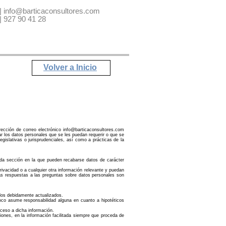
 | info@barticaconsultores.com
 927 90 41 28
Volver a Inicio
rección de correo electrónico info@barticaconsultores.com
tar los datos personales que se les puedan requerir o que se
gislativas o jurisprudenciales, así como a prácticas de la
cada sección en la que pueden recabarse datos de carácter
rivacidad o a cualquier otra información relevante y puedan
las respuestas a las preguntas sobre datos personales son
rlos debidamente actualizados.
oco asume responsabilidad alguna en cuanto a hipotéticos
cceso a dicha información.
iones, en la información facilitada siempre que proceda de