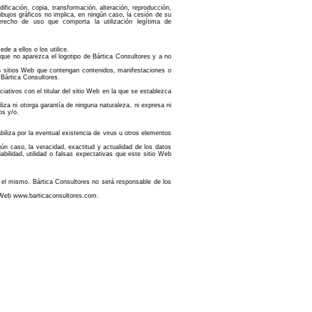
ficación, copia, transformación, alteración, reproducción,
dibujos gráficos no implica, en ningún caso, la cesión de su
 derecho de uso que comporta la utilización legítima de
e a ellos o los utilice.
que no aparezca el logotipo de Bártica Consultores y a no
n sitios Web que contengan contenidos, manifestaciones o
 Bártica Consultores.
tivos con el titular del sitio Web en la que se establezca
iza ni otorga garantía de ninguna naturaleza, ni expresa ni
os y/o.
iliza por la eventual existencia de virus u otros elementos
ún caso, la veracidad, exactitud y actualidad de los datos
bilidad, utilidad o falsas expectativas que este sitio Web
 el mismo. Bártica Consultores no será responsable de los
io Web www.barticaconsultores.com.