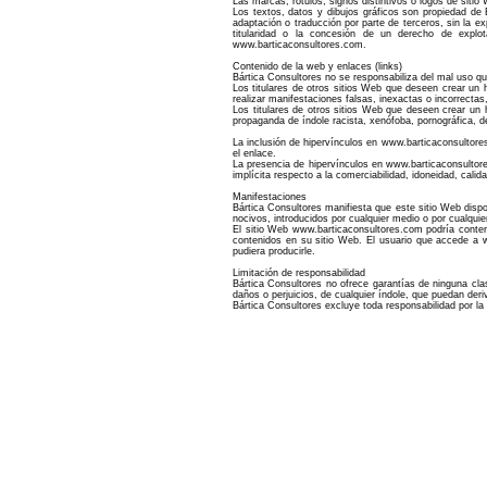
Las marcas, rótulos, signos distintivos o logos de siti
Los textos, datos y dibujos gráficos son propiedad de 
adaptación o traducción por parte de terceros, sin la ex
titularidad o la concesión de un derecho de explota
www.barticaconsultores.com.
Contenido de la web y enlaces (links)
Bártica Consultores no se responsabiliza del mal uso qu
Los titulares de otros sitios Web que deseen crear un
realizar manifestaciones falsas, inexactas o incorrectas
Los titulares de otros sitios Web que deseen crear u
propaganda de índole racista, xenófoba, pornográfica, d
La inclusión de hipervínculos en www.barticaconsultore
el enlace.
La presencia de hipervínculos en www.barticaconsultores
implícita respecto a la comerciabilidad, idoneidad, cali
Manifestaciones
Bártica Consultores manifiesta que este sitio Web dispo
nocivos, introducidos por cualquier medio o por cualqui
El sitio Web www.barticaconsultores.com podría contene
contenidos en su sitio Web. El usuario que accede a ww
pudiera producirle.
Limitación de responsabilidad
Bártica Consultores no ofrece garantías de ninguna cl
daños o perjuicios, de cualquier índole, que puedan der
Bártica Consultores excluye toda responsabilidad por la